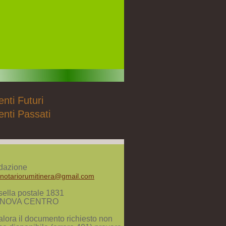
nti Futuri
enti Passati
dazione
notariorumitinera@gmail.com
ella postale 1831
NOVA CENTRO
lora il documento richiesto non