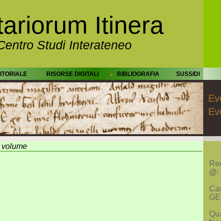
ariorum Itinera
Centro Studi Interateneo
DITORIALE
RISORSE DIGITALI
BIBLIOGRAFIA
SUSSIDI
Eve
Ev
i volume
Re
@
:
Cas
GE
Qua