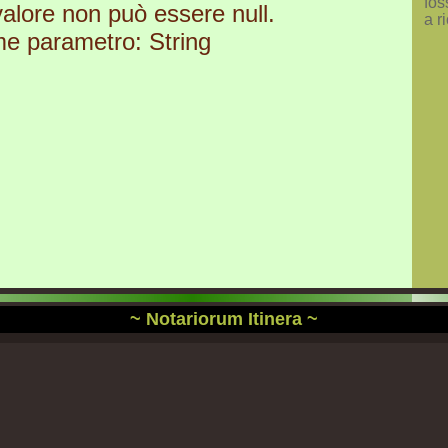
fos
 valore non può essere null.
a r
e parametro: String
~ Notariorum Itinera ~