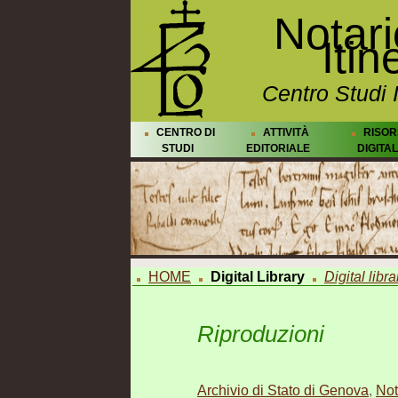
Notar
Itin
Centro Studi 
CENTRO DI
ATTIVITÀ
RISOR
STUDI
EDITORIALE
DIGITAL
HOME
Digital Library
Digital libra
Riproduzioni
Archivio di Stato di Genova
,
Not