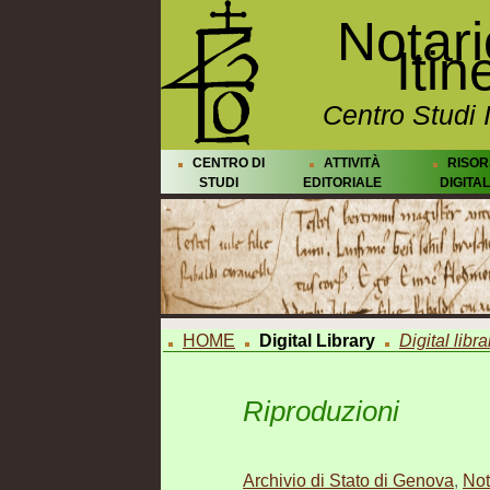
Notar
Itin
Centro Studi 
CENTRO DI
ATTIVITÀ
RISOR
STUDI
EDITORIALE
DIGITAL
HOME
Digital Library
Digital libra
Riproduzioni
Archivio di Stato di Genova
,
Not