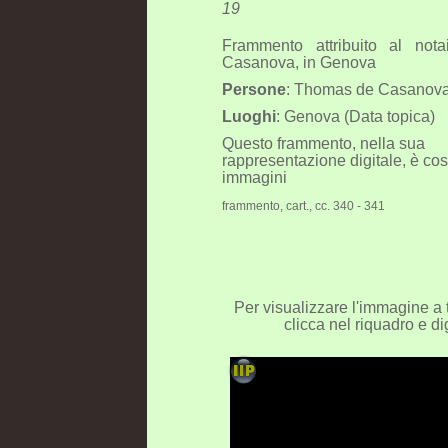
19
Frammento attribuito al no
Casanova, in Genova
Persone
: Thomas de Casanova
Luoghi
: Genova (Data topica)
Questo frammento, nella sua
rappresentazione digitale, è cost
immagini
frammento, cart., cc. 340 - 341
Per visualizzare l'immagine a 
clicca nel riquadro e dig