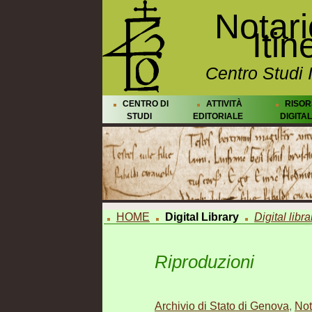
Notar
Itin
Centro Studi 
CENTRO DI
ATTIVITÀ
RISOR
STUDI
EDITORIALE
DIGITAL
HOME
Digital Library
Digital libra
Riproduzioni
Archivio di Stato di Genova
,
Not