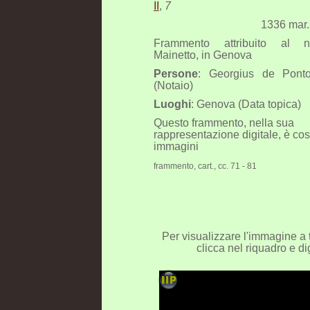
II
,
7
1336 mar. 
Frammento attribuito al n
Mainetto, in Genova
Persone
: Georgius de Pont
(Notaio)
Luoghi
: Genova (Data topica)
Questo frammento, nella sua
rappresentazione digitale, è cost
immagini
frammento, cart., cc. 71 - 81
Per visualizzare l'immagine a 
clicca nel riquadro e dig