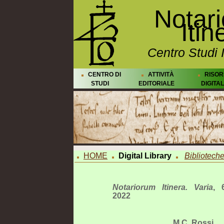
Notar
Itin
Centro Studi 
CENTRO DI
ATTIVITÀ
RISOR
STUDI
EDITORIALE
DIGITAL
HOME
Digital Library
Biblioteche 
Notariorum Itinera. Varia
, 
2022
M.C. Rossi