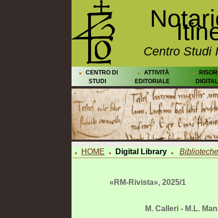
Notar
Itin
Centro Studi 
CENTRO DI
ATTIVITÀ
RISOR
STUDI
EDITORIALE
DIGITAL
HOME
Digital Library
Biblioteche 
«RM-Rivista», 2025/1
M. Calleri - M.L. Man